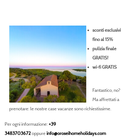
sconti esclusivi
fino al 15%
pulizia finale
GRATIS!
wi-fi GRATIS
Fantastico, no?
Ma affrettati a
prenotare: le nostre case vacanze sono richiestissime.
Per ogni informazione:
+39
3483703672
oppure
info@oroseihomeholidays.com