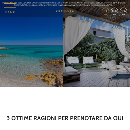
Prenota la tua casa vacanze 2020 a Orosei! Solo su Orosi Hom e Holidays ottieni: sconti esclusivi fino al 25% pulizia
finale GRATIS! nessun costo per lenzuola e asciugamani wi-fi GRATIS aria condizionata GRATIS.
PRENOTA
ITA
ENG
DEU
MENU
3 OTTIME RAGIONI PER PRENOTARE DA QUI